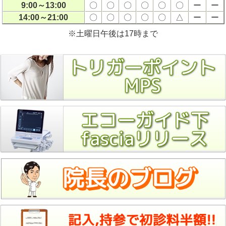
9:00～13:00
〇
〇
〇
〇
〇
〇
ー
ー
14:00～21:00
〇
〇
〇
〇
〇
△
ー
ー
※土曜日午後は17時まで