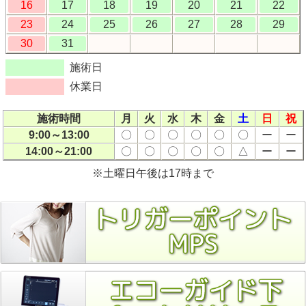
16
17
18
19
20
21
22
23
24
25
26
27
28
29
30
31
施術日
休業日
施術時間
月
火
水
木
金
土
日
祝
9:00～13:00
〇
〇
〇
〇
〇
〇
ー
ー
14:00～21:00
〇
〇
〇
〇
〇
△
ー
ー
※土曜日午後は17時まで