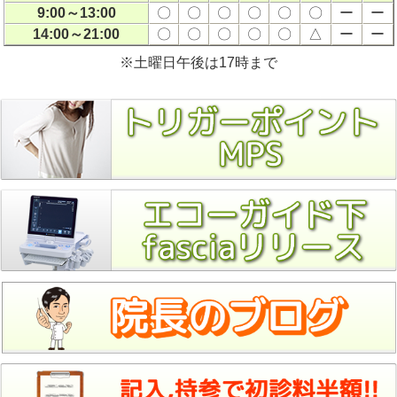
9:00～13:00
〇
〇
〇
〇
〇
〇
ー
ー
14:00～21:00
〇
〇
〇
〇
〇
△
ー
ー
※土曜日午後は17時まで