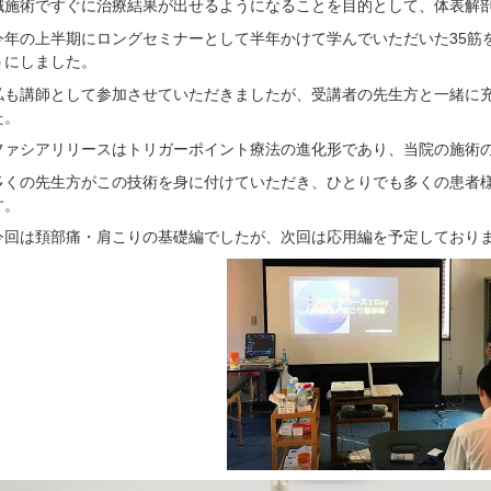
鍼施術ですぐに治療結果が出せるようになることを目的として、体表解
今年の上半期にロングセミナーとして半年かけて学んでいただいた35筋
うにしました。
私も講師として参加させていただきましたが、受講者の先生方と一緒に
た。
ファシアリリースはトリガーポイント療法の進化形であり、当院の施術
多くの先生方がこの技術を身に付けていただき、ひとりでも多くの患者
す。
今回は頚部痛・肩こりの基礎編でしたが、次回は応用編を予定しており