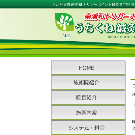
さいたま市 南浦和 トリガーポイント鍼灸専門院 腰