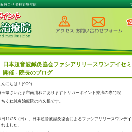
痛 肩こり 脊柱管狭窄症
日本超音波鍼灸協会ファシアリリースワンデイセミ
開催 - 院長のブログ
こんにちは！(^O^)
埼玉県さいたま市南浦和にありますトリガーポイント療法の専門院
うちくね鍼灸治療院の内久根です。
昨日11/25（日）、日本超音波鍼灸協会によるファシアリリースワンデ
されました。