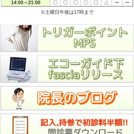
14:00～21:00
〇
〇
〇
〇
〇
△
ー
ー
※土曜日午後は17時まで