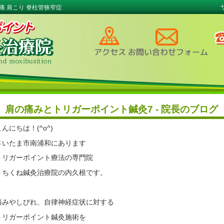
痛 肩こり 脊柱管狭窄症
肩の痛みとトリガーポイント鍼灸7 - 院長のブログ
こんにちは！(^o^)
さいたま市南浦和にあります
トリガーポイント療法の専門院
うちくね鍼灸治療院の内久根です。
痛みやしびれ、自律神経症状に対する
トリガーポイント鍼灸施術を