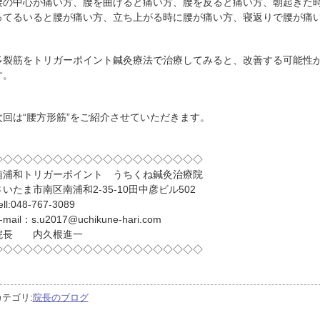
腰の中心が痛い方、腰を曲げると痛い方、腰を反ると痛い方、朝起きた
ってるいると腰が痛い方、立ち上がる時に腰が痛い方、寝返りで腰が痛
多裂筋をトリガーポイント鍼灸療法で治療してみると、改善する可能性
す。
次回は“腰方形筋”をご紹介させていただきます。
◇◇◇◇◇◇◇◇◇◇◇◇◇◇◇◇◇◇◇◇◇
南浦和トリガーポイント うちくね鍼灸治療院
さいたま市南区南浦和2-35-10田中彦ビル502
ell:048-767-3089
-mail：s.u2017@uchikune-hari.com
院長 内久根進一
◇◇◇◇◇◇◇◇◇◇◇◇◇◇◇◇◇◇◇◇◇
カテゴリ:
院長のブログ