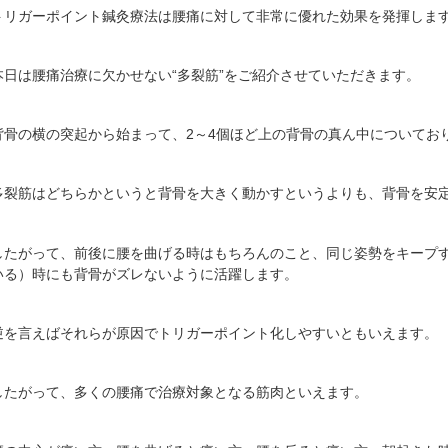
トリガーポイント鍼灸療法は腰痛に対して非常に優れた効果を発揮しま
本日は腰痛治療に欠かせない“多裂筋”をご紹介させていただきます。
背骨の横の突起から始まって、2～4個ほど上の背骨の真ん中についてお
多裂筋はどちらかというと背骨を大きく動かすというよりも、背骨を安
したがって、前後に腰を曲げる時はもちろんのこと、同じ姿勢をキープ
いる）時にも背骨がズレないように活躍します。
逆を言えばそれらが原因でトリガーポイント化しやすいともいえます。
したがって、多くの腰痛で治療対象となる筋肉といえます。