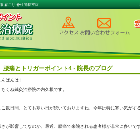
痛 肩こり 脊柱管狭窄症
腰痛とトリガーポイント4 - 院長のブログ
こんばんは！
うちくね鍼灸治療院の内久根です。
ここ数日間、とても寒い日が続いておりますね。今年は特に寒い気がするの
寒さが影響してなのか、最近、腰痛で来院される患者様が非常に多いで