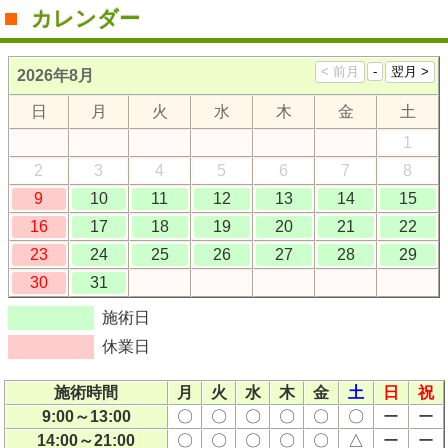
カレンダー
2026年8月
日
月
火
水
木
金
土
1
2
3
4
5
6
7
8
9
10
11
12
13
14
15
16
17
18
19
20
21
22
23
24
25
26
27
28
29
30
31
施術日
休業日
施術時間
月
火
水
木
金
土
日
祝
9:00～13:00
〇
〇
〇
〇
〇
〇
ー
ー
14:00～21:00
〇
〇
〇
〇
〇
△
ー
ー