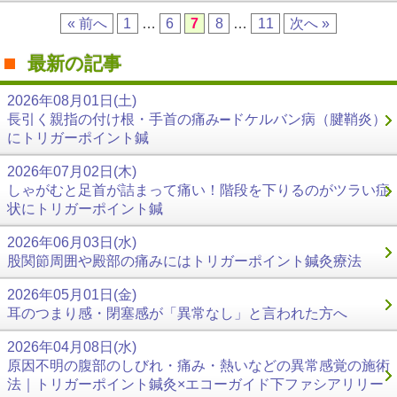
« 前へ
1
…
6
7
8
…
11
次へ »
最新の記事
2026年08月01日(土)
長引く親指の付け根・手首の痛み➖ドケルバン病（腱鞘炎）
にトリガーポイント鍼
2026年07月02日(木)
しゃがむと足首が詰まって痛い！階段を下りるのがツラい症
状にトリガーポイント鍼
2026年06月03日(水)
股関節周囲や殿部の痛みにはトリガーポイント鍼灸療法
2026年05月01日(金)
耳のつまり感・閉塞感が「異常なし」と言われた方へ
2026年04月08日(水)
原因不明の腹部のしびれ・痛み・熱いなどの異常感覚の施術
法｜トリガーポイント鍼灸×エコーガイド下ファシアリリー