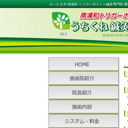
さいたま市 南浦和 トリガーポイント鍼灸専門院 腰