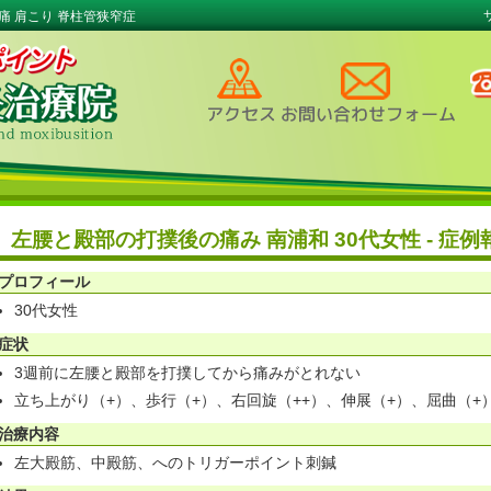
痛 肩こり 脊柱管狭窄症
左腰と殿部の打撲後の痛み 南浦和 30代女性 - 症例
プロフィール
30代女性
症状
3週前に左腰と殿部を打撲してから痛みがとれない
立ち上がり（+）、歩行（+）、右回旋（++）、伸展（+）、屈曲（+
治療内容
左大殿筋、中殿筋、へのトリガーポイント刺鍼