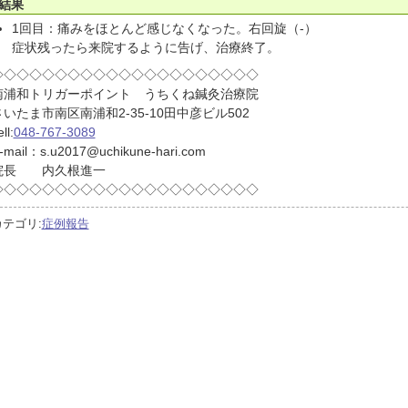
結果
1回目：痛みをほとんど感じなくなった。右回旋（-）
症状残ったら来院するように告げ、治療終了。
◇◇◇◇◇◇◇◇◇◇◇◇◇◇◇◇◇◇◇◇◇
南浦和トリガーポイント うちくね鍼灸治療院
さいたま市南区南浦和2-35-10田中彦ビル502
ll:
048-767-3089
-mail：s.u2017@uchikune-hari.com
院長 内久根進一
◇◇◇◇◇◇◇◇◇◇◇◇◇◇◇◇◇◇◇◇◇
カテゴリ:
症例報告