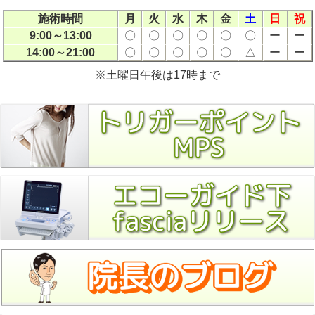
施術時間
月
火
水
木
金
土
日
祝
9:00～13:00
〇
〇
〇
〇
〇
〇
ー
ー
14:00～21:00
〇
〇
〇
〇
〇
△
ー
ー
※土曜日午後は17時まで