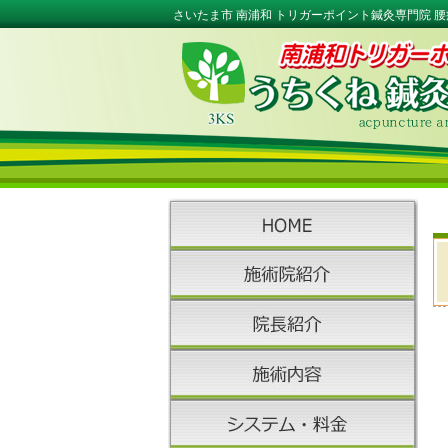
さいたま市 南浦和 トリガーポイント鍼灸専門院 腰