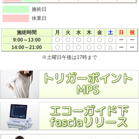
施術日
休業日
施術時間
月
火
水
木
金
土
日
祝
9:00～13:00
〇
〇
〇
〇
〇
〇
ー
ー
14:00～21:00
〇
〇
〇
〇
〇
△
ー
ー
※土曜日午後は17時まで